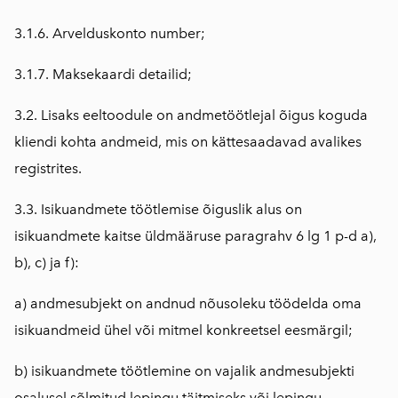
3.1.6. Arvelduskonto number;
3.1.7. Maksekaardi detailid;
3.2. Lisaks eeltoodule on andmetöötlejal õigus koguda
kliendi kohta andmeid, mis on kättesaadavad avalikes
registrites.
3.3. Isikuandmete töötlemise õiguslik alus on
isikuandmete kaitse üldmääruse paragrahv 6 lg 1 p-d a),
b), c) ja f):
a) andmesubjekt on andnud nõusoleku töödelda oma
isikuandmeid ühel või mitmel konkreetsel eesmärgil;
b) isikuandmete töötlemine on vajalik andmesubjekti
osalusel sõlmitud lepingu täitmiseks või lepingu