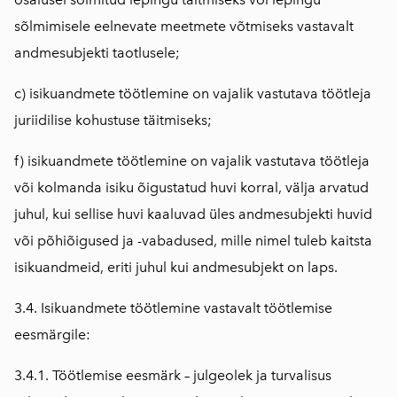
sõlmimisele eelnevate meetmete võtmiseks vastavalt
andmesubjekti taotlusele;
c) isikuandmete töötlemine on vajalik vastutava töötleja
juriidilise kohustuse täitmiseks;
f) isikuandmete töötlemine on vajalik vastutava töötleja
või kolmanda isiku õigustatud huvi korral, välja arvatud
juhul, kui sellise huvi kaaluvad üles andmesubjekti huvid
või põhiõigused ja -vabadused, mille nimel tuleb kaitsta
isikuandmeid, eriti juhul kui andmesubjekt on laps.
3.4. Isikuandmete töötlemine vastavalt töötlemise
eesmärgile:
3.4.1. Töötlemise eesmärk – julgeolek ja turvalisus