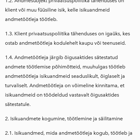
1.2. Andmesubjekt privaatsuspoliitika tähenduses on
klient või muu füüsiline isik, kelle isikuandmeid
andmetöötleja töötleb.
1.3. Klient privaatsuspoliitika tähenduses on igaüks, kes
ostab andmetöötleja kodulehelt kaupu või teenuseid.
1.4. Andmetöötleja järgib õigusaktides sätestatud
andmete töötlemise põhimõtteid, muuhulgas töötleb
andmetöötleja isikuandmeid seaduslikult, õiglaselt ja
turvaliselt. Andmetöötleja on võimeline kinnitama, et
isikuandmeid on töödeldud vastavalt õigusaktides
sätestatule.
2. Isikuandmete kogumine, töötlemine ja säilitamine
2.1. Isikuandmed, mida andmetöötleja kogub, töötleb ja