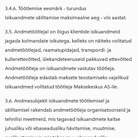
3.4.6. Töötlemise eesmärk – turundus
Isikuandmete säilitamise maksimaalne aeg – viis aastat.
3.5. Andmetöötlejal on õigus klientide isikuandmeid
jagada kolmandate isikutega, kelleks on näiteks volitatud
andmetöötlejad, raamatupidajad, transpordi- ja
kullerettevõtted, ülekandeteenuseid pakkuvad ettevõtted
Andmetöötleja on isikuandmete vastutav töötleja.
Andmetöötleja edastab maksete teostamiseks vajalikud
isikuandmed volitatud töötleja Maksekeskus AS-ile.
3.6. Andmesubjekti isikuandmete töötlemisel ja
säilitamisel rakendab andmetöötleja organisatoorseid ja
tehnilisi meetmeid, mis tagavad isikuandmete kaitse
juhusliku või ebaseadusliku hävitamise, muutmise,