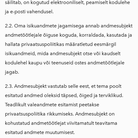
säilitab, on kogutud elektrooniliselt, peamiselt kodulehe
ja e-posti vahendusel.
2.2. Oma isikuandmete jagamisega annab andmesubjekt
andmetöötlejale õiguse koguda, korraldada, kasutada ja
hallata privaatsuspoliitikas määratletud eesmärgil
isikuandmeid, mida andmesubjekt otse või kaudselt
kodulehel kaupu või teenuseid ostes andmetöötlejale
jagab.
2.3. Andmesubjekt vastutab selle eest, et tema poolt
esitatud andmed oleksid täpsed, õiged ja terviklikud.
Teadlikult valeandmete esitamist peetakse
privaatsuspoliitika rikkumiseks. Andmesubjekt on
kohustatud andmetöötlejat viivitamatult teavitama
esitatud andmete muutumisest.