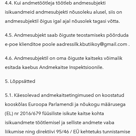
4.4. Kui andmetöötleja töötleb andmesubjekti
isikuandmeid andmesubjekti nõusoleku alusel, siis on
andmesubjektil õigus igal ajal nõusolek tagasi võtta.
4.5. Andmesubjekt saab õiguste teostamiseks pöörduda
e-poe klienditoe poole aadressil
k.kbutiikoy@gmail.com
.
4.6. Andmesubjektil on oma õiguste kaitseks võimalik
esitada kaebus Andmekaitse Inspektsioonile.
5. Lõppsätted
5.1. Käesolevad andmekaitsetingimused on koostatud
kooskõlas Euroopa Parlamendi ja nõukogu määrusega
(EL) nr 2016/679 füüsiliste isikute kaitse kohta
isikuandmete töötlemisel ja selliste andmete vaba
liikumise ning direktiivi 95/46 / EÜ kehtetuks tunnistamise