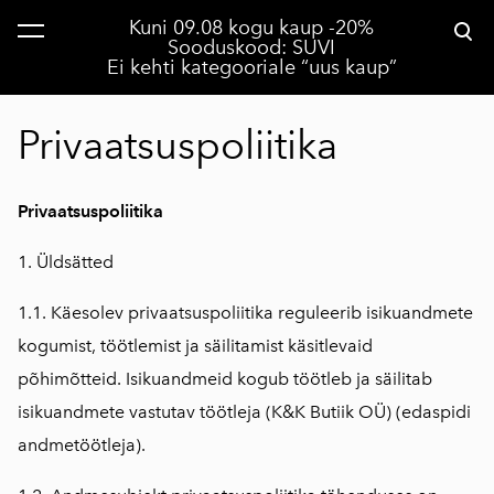
Kuni 09.08 kogu kaup -20%
lisati ostukorvi.
Vaata ostukorvi
Sooduskood: SUVI
Ei kehti kategooriale “uus kaup”
Privaatsuspoliitika
Privaatsuspoliitika
1. Üldsätted
1.1. Käesolev privaatsuspoliitika reguleerib isikuandmete
kogumist, töötlemist ja säilitamist käsitlevaid
põhimõtteid. Isikuandmeid kogub töötleb ja säilitab
isikuandmete vastutav töötleja (K&K Butiik OÜ) (edaspidi
andmetöötleja).