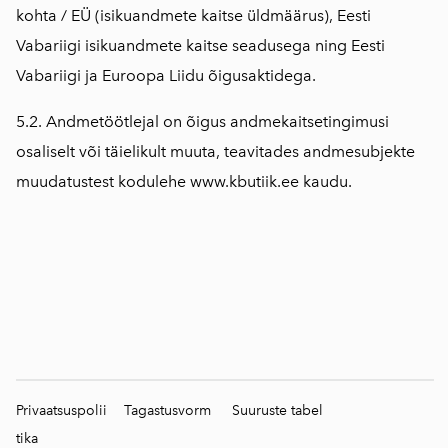
kohta / EÜ (isikuandmete kaitse üldmäärus), Eesti
Vabariigi isikuandmete kaitse seadusega ning Eesti
Vabariigi ja Euroopa Liidu õigusaktidega.
5.2. Andmetöötlejal on õigus andmekaitsetingimusi
osaliselt või täielikult muuta, teavitades andmesubjekte
muudatustest kodulehe
www.kbutiik.ee
kaudu.
Privaatsuspolii
Tagastusvorm
Suuruste tabel
tika