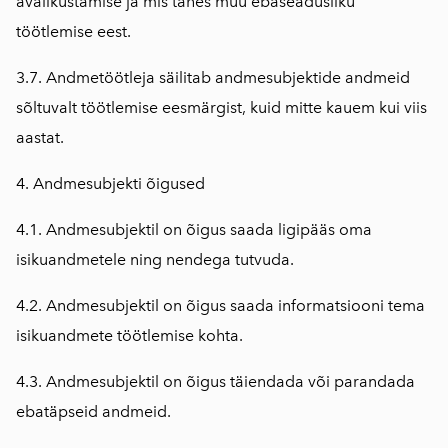
avalikustamise ja mis tahes muu ebaseadusliku
töötlemise eest.
3.7. Andmetöötleja säilitab andmesubjektide andmeid
sõltuvalt töötlemise eesmärgist, kuid mitte kauem kui viis
aastat.
4. Andmesubjekti õigused
4.1. Andmesubjektil on õigus saada ligipääs oma
isikuandmetele ning nendega tutvuda.
4.2. Andmesubjektil on õigus saada informatsiooni tema
isikuandmete töötlemise kohta.
4.3. Andmesubjektil on õigus täiendada või parandada
ebatäpseid andmeid.