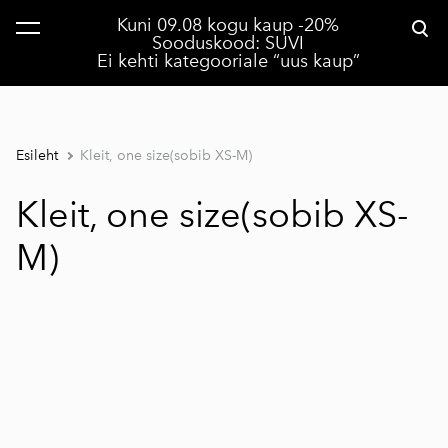
Kuni 09.08 kogu kaup -20%
lisati ostukorvi.
Vaata ostukorvi
Sooduskood: SUVI
Ei kehti kategooriale “uus kaup”
Esileht
Kleit, one size(sobib XS-M)
Kleit, one size(sobib XS-
M)
1 / 2